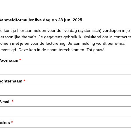
Aanmeldformulier live dag op 28 juni 2025
Je kunt je hier aanmelden voor de live dag (systemisch) verdiepen in je
persoonlijke thema's. Je gegevens gebruik ik uitsluitend om in contact t
komen met je en voor de facturering. Je aanmelding wordt per e-mail
bevestigd. Deze kan in de spam terechtkomen. Tot gauw!
Voornaam
*
Achternaam
*
E-mail
*
Adres
*