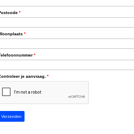
Postcode
*
Woonplaats
*
Telefoonnummer
*
Controleer je aanvraag.
*
Verzenden